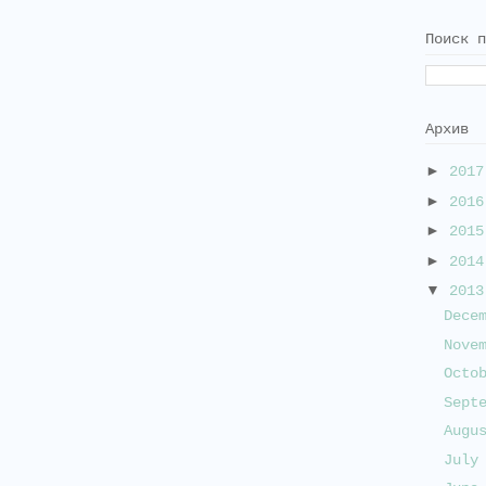
Поиск п
Архив
►
201
►
201
►
201
►
201
▼
201
Dece
Nove
Octo
Sept
Augu
Jul