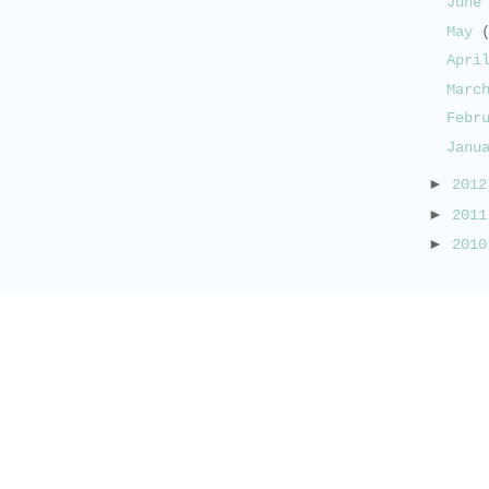
Jun
May
Apri
Marc
Febr
Janu
►
201
►
201
►
201